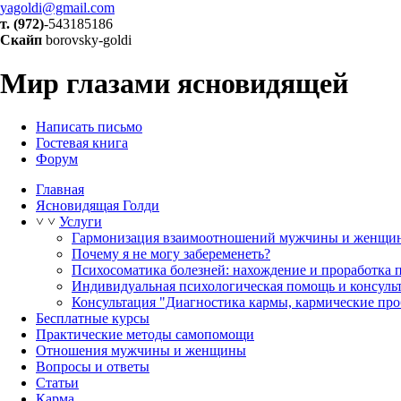
yagoldi@gmail.com
т. (972)
-543185186
Скайп
borovsky-goldi
Мир глазами ясновидящей
Написать письмо
Гостевая книга
Форум
Главная
Ясновидящая Голди
˅
˅
Услуги
Гармонизация взаимоотношений мужчины и женщи
Почему я не могу забеременеть?
Психосоматика болезней: нахождение и проработка 
Индивидуальная психологическая помощь и консуль
Консультация "Диагностика кармы, кармические про
Бесплатные курсы
Практические методы самопомощи
Отношения мужчины и женщины
Вопросы и ответы
Статьи
Карма