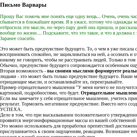
Письмо Варвары
Прошу Вас помочь мне понять еще одну вещь... Очень, очень час
сбывается в ближайшее время. Я в ужасе, потому что однажды мне
отбросила эти мысли, но через пару дней она пришла, и рассказала
вообще по жизни.... Подскажите, что это такое, и что я должна с э
Заранее спасибо.
Это может быть предчувствие будущего. То, о чем я уже писал
воспринимать спокойно, не зацикливаться на ней, а осознать и
никому не говорить, чтобы не расстраивать людей. Только в том 
Обычно, предчувствие будущего сопровождается особенным ощу
Вторая возможность -
вы своими мыслями формируете реальн
людьми - это может быть только предчувствие будущего. Ваши м
отрицающие мысли, и останавливайте их, переигрывайте.
Пример отрицательного мышления "У меня ничего не получится
картинкой, подробностями, что будет.
Отрицательное мышлен
Если вы замечаете у себя отрицательное мышление, учитесь при
результат. Тормозить негативное предчувствие. Вместо него 
УСПЕХА.
Дело в том, что при высказывании положительного утверждения,
проявятся энергоинформационные массы из вашей собственной 
Это можно использовать для проработки препятствий достижения
прислушиваетесь к своим ощущениям, реакциям. Возникшие нег
создают в вашей жизни неприятные события.