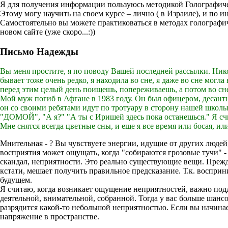
Я для получения информации пользуюсь методикой Голографичес
Этому могу научить на своем курсе – лично ( в Израиле), и по и
Самостоятельно вы можете практиковаться в методах голографиче
новом сайте (уже скоро...:))
Письмо Надежды
Вы меня простите, я по поводу Вашей последней рассылки. Никогд
бывает тоже очень редко, я находила во сне, я даже во сне могла
перед этим целый день поищешь, попереживаешь, а потом во сне 
Мой муж погиб в Афгане в 1983 году. Он был офицером, десантни
он со своими ребятами идут по тротуару в сторону нашей школы, 
"ДОМОЙ", "А я?" "А ты с Иришей здесь пока останешься." Я счи
Мне снятся всегда цветные сны, и еще я все время или босая, или
Мнительная - ? Вы чувствуете энергии, идущие от других людей
восприятия может ощущать, когда "собираются грозовые тучи" - 
скандал, неприятности. Это реально существующие вещи. Прежде
кстати, мешает получить правильное предсказание. Т.к. воспри
будущем.
Я считаю, когда возникает ощущение неприятностей, важно подд
деятельной, внимательной, собранной. Тогда у вас больше шанс
разрядится какой-то небольшой неприятностью. Если вы начинае
напряжение в пространстве.