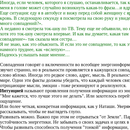
Иногда, если человек, которого я слушаю, останавливается, так
меня в голове может случайно возникнуть какая-то фраза…и вдру
Еще ситуация: еду я в автобусе и вижу перед собой женщину с я
кровь. В следующую секунду я посмотрела на свою руку и увидел
много совпадений?».
А недавно я смотрела ток-шоу по ТВ. Тему еще не объявили, но я
хотя это ток-шоу смотрела впервые. И как вы думаете, какая та
совпадение»- так сказала моя сестра…
Я не знаю, как это объяснить. И если это не совпадение, то как э
намного труднее, как «вслепую»…
Надеюсь услышать ваше мнение…
Совпадения говорят о включенности во всеобщее энергоинформа
звучит странно, но в реальности проявляется в кажущихся совпа
слово яблоко. Иногда это редкое слово, адрес, мысль. В реаль
мире. Одни эти факты должны убедить, что каждый человек свя
отрицающие мысли, эмоции - тоже резонируют и реализуются.
Интуицией
называют проявления получения информации из эне
"Мне кажется, что лучше этого не делать". Или захотелось пере
ощущение.
Или более четкая, конкретная информация, как у Наташи. Уверяю
рассказывать, чтобы не выглядеть глупо.
Развивать можно. Важно при этом не отрываться "от Земли". Па
устойчивость энергетики. Не забывать о своих задачах и целях в
Чтобы развивать способность получения "тонкой" информации