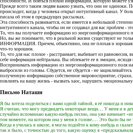
способности. И бояться плохой информации, которую можете уз
Прежде всего таким людям важно узнать, что они не одиноки. 
происходит, когда у человека открыт интуитивный канал. У боль
писала об этом в предыдущих рассылках.
Эта способность развивается, если имеется в небольшой степе
интуитивного канала, чтобы он не создавал для вас проблем - 
То, что вы получаете информацию из энергоинформационног
Но, вы же понимаете, что в реальной жизни существуют не тол
ИНФОРМАЦИЯ. Причем, объективно, она не плохая и хорошая. 
что-то хорошим.
То, что для нас плохое - расстраивает, выбивает из равновеси
себе информация нейтральна. Вы облекаете ее в эмоции, исходя
Воспринимать информацию из энергоинформационного поля над
выбросили из головы. Сбудется, не сбудется - не зацикливайтесь
полученную информацию собственное мировосприятие, страхи, ж
повлиять на вашу жизнь - вызвать хаос, нарушить эмоциональну
Письмо Наташи
Я бы хотела поделиться с вами одной тайной, я её никогда и нико
Я считаю, что могу предвидеть некоторые вещи… У меня и в дет
случайно вспоминаю какую-нибудь песню, она уже начинает «игр
том моменте, на котором она у меня в голове.… Это было бы не 
Когда я училась в школе, я могла подойти к кому-нибудь и сказа
так и было, с точностью до того, какую оценку я «предсказывал