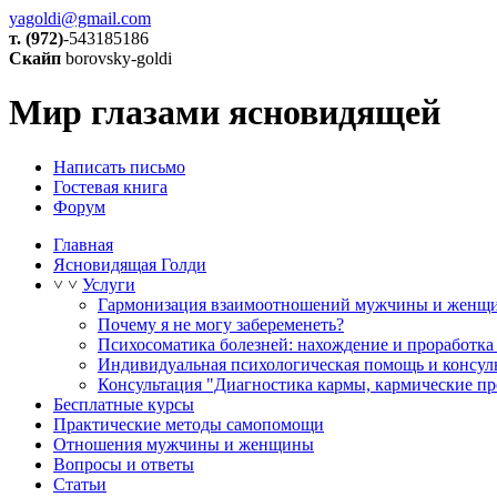
yagoldi@gmail.com
т. (972)
-543185186
Скайп
borovsky-goldi
Мир глазами ясновидящей
Написать письмо
Гостевая книга
Форум
Главная
Ясновидящая Голди
˅
˅
Услуги
Гармонизация взаимоотношений мужчины и женщ
Почему я не могу забеременеть?
Психосоматика болезней: нахождение и проработка
Индивидуальная психологическая помощь и консул
Консультация "Диагностика кармы, кармические п
Бесплатные курсы
Практические методы самопомощи
Отношения мужчины и женщины
Вопросы и ответы
Статьи