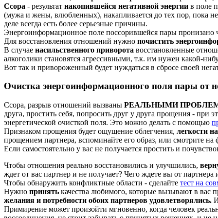
Ссора
- результат
накопившейся негативной энергии
в поле п
(мужа и жены, влюбленных), накапливается до тех пор, пока н
деле всегда есть более серьезные причины.
Энергоинформационное поле поссорившейся пары пронизано че
Для восстановления отношений нужно
почистить энергоинфо
В случае
насильственного приворота
восстановленные отноше
алкоголики становятся агрессивными, т.к. им нужен какой-ни
Вот так и привороженный будет нуждаться в сбросе своей негат
Очистка энергоинформационного поля пары от н
Ссора, разрыв отношений вызваны
РЕАЛЬНЫМИ ПРОБЛЕМАМ
друга, простить себя, попросить друг у друга прощения - пр
энергетической очисткой поля. Это можно делать с помощью
п
Признаком прощения будет ощущение облегчения,
легкости на
прощением партнера, вспоминайте его образ, или смотрите на
Если самостоятельно у вас не получается простить и почувство
Чтобы отношения реально восстановились и улучшились,
верн
ждет от вас партнер и не получает? Чего ждете вы от партнера 
Чтобы обнаружить конфликтные области - сделайте
тест на со
Нужно
принять
качества любимого, которые вызывают в вас п
желания и потребности обоих партнеров удовлетворялись.
И
Примирение может произойти мгновенно, когда человек реальн
воссоединения, не стоит забывать о принятых решениях, и не 