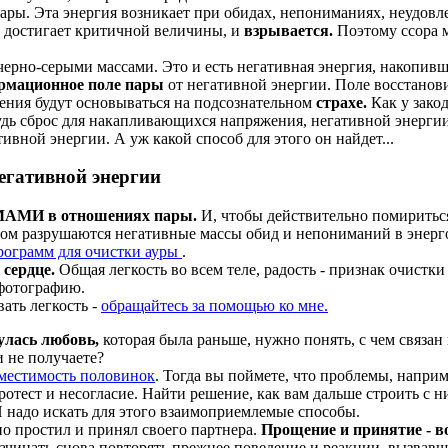
ары. Эта энергия возникает при обидах, непониманиях, неудов
е достигает критичной величины, и
взрывается.
Поэтому ссора м
рно-серыми массами. Это и есть негативная энергия, накопивш
рмационное поле пары
от негативной энергии. Поле восстанови
ния будут основываться на подсознательном
страхе.
Как у зако
будь сброс для накапливающихся напряжения, негативной энергии
ивной энергии. А уж какой способ для этого он найдет...
егативной энергии
И в отношениях пары.
И, чтобы действительно помириться
и этом разрушаются негативные массы обид и непониманий в эн
рограмм для очистки ауры
.
 сердце.
Общая легкость во всем теле, радость - признак очистки
 фотографию.
вать легкость -
обращайтесь за помощью ко мне.
улась любовь,
которая была раньше, нужно понять, с чем связан
и не получаете?
вместимость половинок
. Тогда вы поймете, что проблемы, наприм
ротест и несогласие. Найти решение, как вам дальше строить с
 надо искать для этого взаимоприемлемые способы.
о простил и принял своего партнера.
Прощение и принятие - 
начинать снова повторять прежнее поведение и реакции, вызвав