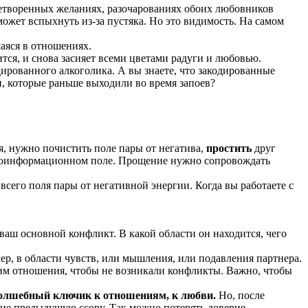
летворенных желаниях, разочарованиях обоих любовников
ожет вспыхнуть из-за пустяка. Но это видимость. На самом
аяся в отношениях.
тся, и снова засияет всеми цветами радуги и любовью.
дированного алкоголика. А вы знаете, что закодированные
, которые раньше выходили во время запоев?
, нужно почистить поле пары от негатива,
простить
друг
ергоинформационном поле. Прощение нужно сопровождать
 всего поля пары от негативной энергии. Когда вы работаете с
 ваш основной конфликт. В какой области он находится, чего
ер, в области чувств, или мышления, или подавления партнера.
 ним отношения, чтобы не возникали конфликты. Важно, чтобы
волшебный ключик к отношениям, к любви.
Но, после
шие предыдущую ссору. Так можно потерять доверие.