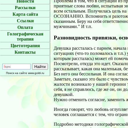
Проблема в том, что в ситуации из 
Новости
приятные слова любви, испытывая эн
Рассылки
всем остальным. Получилась цель н
Карта сайта
ОСОЗНАННО. Вспомнить и разотождес
Ссылки
сказанным. Беру на себя ответственн
мужчинами." И т.п.
Оплата
Голографическая
Разновидность привязки, осн
терапия
Цветотерапия
Девушка рассталась с парнем, начала
Контакты
ситуациях (что-то поломалось и т.п.)
которым рассталась) может ей помочь
Посмотрели, откуда это идет. Оказал
рассказывает, какая она маленькая, б
Поиск на сайте www.goldi.ru
Без него она бессильная. И она согла
Заметьте, сказано это было с чувств
жалости возникало у нашей героини 
себя, я не справлюсь, где же он, он 
девушкой.
Нужно отменить согласие, заменить ж
Иногда говорят, что любовь оглупляет
человек соглашается с тем, что огран
Подробно методики голографической