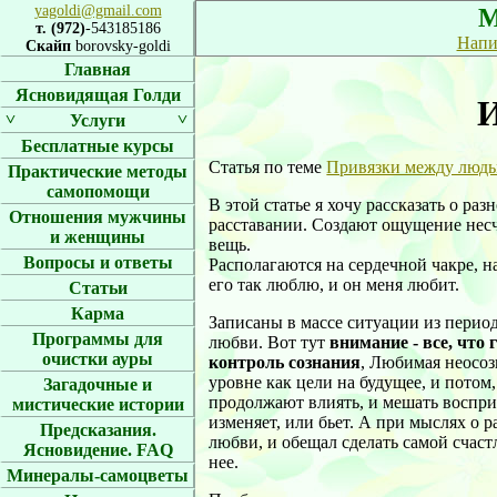
yagoldi@gmail.com
М
т. (972)
-543185186
Напи
Скайп
borovsky-goldi
Главная
Ясновидящая Голди
И
˅
˅
Услуги
Бесплатные курсы
Статья по теме
Привязки между людь
Практические методы
самопомощи
В этой статье я хочу рассказать о р
Отношения мужчины
расставании. Создают ощущение несч
и женщины
вещь.
Вопросы и ответы
Располагаются на сердечной чакре, на
его так люблю, и он меня любит.
Статьи
Карма
Записаны в массе ситуации из перио
Программы для
любви. Вот тут
внимание - все, что
очистки ауры
контроль сознания
, Любимая неосоз
уровне как цели на будущее, и потом
Загадочные и
продолжают влиять, и мешать восприн
мистические истории
изменяет, или бьет. А при мыслях о р
Предсказания.
любви, и обещал сделать самой счаст
Ясновидение. FAQ
нее.
Минералы-самоцветы