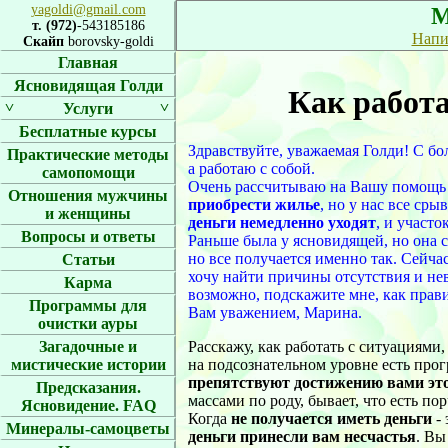
yagoldi@gmail.com
М
т. (972)
-543185186
Напи
Скайп
borovsky-goldi
Главная
Ясновидящая Голди
Как работ
˅
˅
Услуги
Бесплатные курсы
Здравствуйте, уважаемая Голди! С бо
Практические методы
а работаю с собой.
самопомощи
Очень рассчитываю на Вашу помощь в
Отношения мужчины
приобрести жилье
, но у нас все ср
и женщины
деньги немедленно уходят
, и участо
Вопросы и ответы
Раньше была у ясновидящей, но она ск
но все получается именно так. Сейчас
Статьи
хочу найти причины отсутствия и не
Карма
возможно, подскажите мне, как прав
Программы для
Вам уважением, Марина.
очистки ауры
Расскажу, как работать с ситуациями,
Загадочные и
на подсознательном уровне есть про
мистические истории
препятствуют достижению вами эт
Предсказания.
массами по роду, бывает, что есть по
Ясновидение. FAQ
Когда
не получается иметь деньги
- 
Минералы-самоцветы
деньги принесли вам несчастья
. Вы