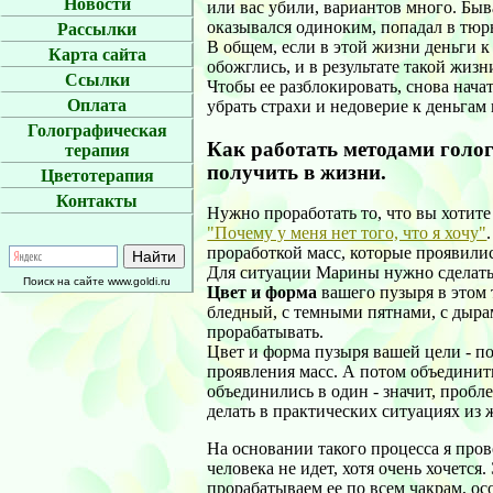
Новости
или вас убили, вариантов много. Быв
оказывался одиноким, попадал в тюр
Рассылки
В общем, если в этой жизни деньги к 
Карта сайта
обожглись, и в результате такой жиз
Ссылки
Чтобы ее разблокировать, снова нача
Оплата
убрать страхи и недоверие к деньгам
Голографическая
Как работать методами голог
терапия
получить в жизни.
Цветотерапия
Контакты
Нужно проработать то, что вы хотите
"Почему у меня нет того, что я хочу"
проработкой масс, которые проявилис
Для ситуации Марины нужно сделат
Поиск на сайте www.goldi.ru
Цвет и форма
вашего пузыря в этом
бледный, с темными пятнами, с дыра
прорабатывать.
Цвет и форма пузыря вашей цели - п
проявления масс. А потом объединит
объединились в один - значит, пробл
делать в практических ситуациях из 
На основании такого процесса я про
человека не идет, хотя очень хочется.
прорабатываем ее по всем чакрам, ос