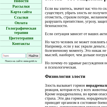
Новости
Рассылки
Если вы злитесь, значит вас что-то с
Карта сайта
существует, убрать злость не получи
отомстить, страхом потери, желание
Ссылки
разрушить препятствие, угрозу, защит
Оплата
безопасности.
Голографическая
терапия
Если ситуация зависит от ваших акт
Цветотерапия
Но часто человек не может повлиять
Контакты
Например, если у вас украли деньги,
болезненному моменту. Это никак не
мыслей, наоборот, чем дольше погруж
Поиск на сайте www.goldi.ru
Но почему-то здравые рассуждения не
и психологическая.
Физиология злости
Злость вызывает гормон
норадренал
реакция, которая есть у всех животны
Кроме норадреналина, во время опа
страха. Эти два гормона, норадрена
приводят организм в состояние боев
мышцы, активизируется имунная систе