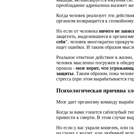
преобладание адреналина вызовет же
Когда человек реализует эти действи
организм возвращается к спокойному
Но если от человека
ничего не завис
защитить, выделившиеся в организме 
себя
", человек многократно прокручи
ищет ошибки. И таким образом мысл
Реальное ответное действие в жизни,
человек мысленно погружен в обидну
прошла -
мозг верит, что угрожающ
защиты
. Таким образом, пока челове
стресса (при этом вырабатывается го
Психологическая причина зл
Мозг дает организму команду выраба
Когда за вами гонится саблезубый тиг
привести к смерти. В этом случае в
Но если у вас украли кошелек, или ск
на глазах у коллег, или любимый чел