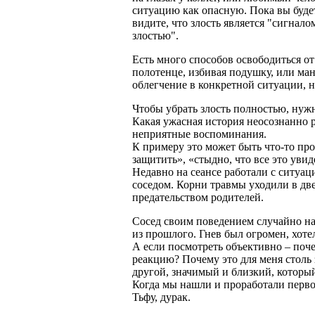
ситуацию как опасную. Пока вы буд
видите, что злость является "сигнал
злостью".
Есть много способов освободиться от
полотенце, избивая подушку, или ма
облегчение в конкретной ситуации, н
Чтобы убрать злость полностью, нужн
Какая ужасная история неосознанно р
неприятные воспоминания.
К примеру это может быть что-то про
защитить», «стыдно, что все это увиде
Недавно на сеансе работали с ситуаци
соседом. Корни травмы уходили в дв
предательством родителей.
Сосед своим поведением случайно на
из прошлого. Гнев был огромен, хоте
А если посмотреть объективно – поч
реакцию? Почему это для меня столь 
другой, значимый и близкий, который
Когда мы нашли и проработали первон
Тьфу, дурак.