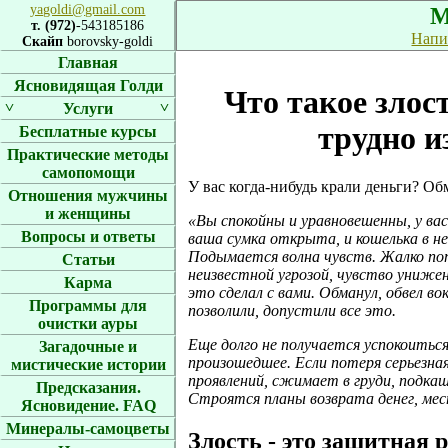
yagoldi@gmail.com
М
т. (972)
-543185186
Напи
Скайп
borovsky-goldi
Главная
Ясновидящая Голди
Что такое злос
˅
˅
Услуги
трудно и
Бесплатные курсы
Практические методы
самопомощи
У вас когда-нибудь крали деньги? О
Отношения мужчины
и женщины
«Вы спокойны и уравновешенны, у вас 
Вопросы и ответы
ваша сумка открыта, и кошелька в не
Подымается волна чувств. Жалко по
Статьи
неизвестной угрозой, чувство унижен
Карма
это сделал с вами. Обманул, обвел во
Программы для
позволили, допустили все это.
очистки ауры
Еще долго не получается успокоиться,
Загадочные и
произошедшее. Если потеря серьезна
мистические истории
проявлений, сжимает в груди, подка
Предсказания.
Строятся планы возврата денег, м
Ясновидение. FAQ
Минералы-самоцветы
Злость - это защитная 